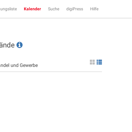
tungsliste
Kalender
Suche
digiPress
Hilfe
tände
andel und Gewerbe