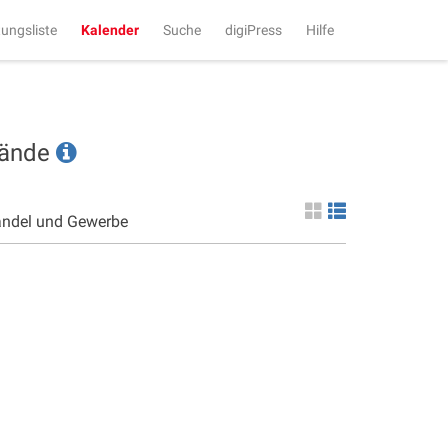
tungsliste
Kalender
Suche
digiPress
Hilfe
tände
andel und Gewerbe