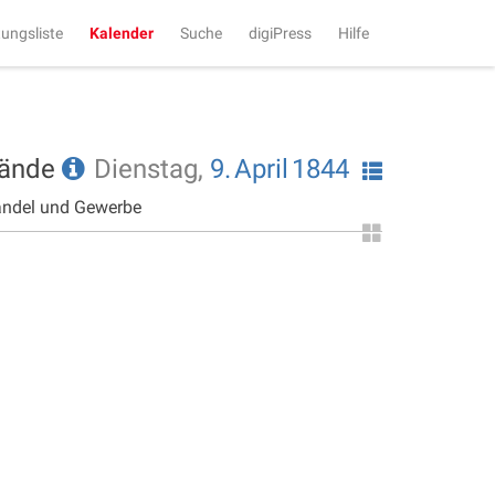
tungsliste
Kalender
Suche
digiPress
Hilfe
tände
Dienstag,
9.
April
1844
andel und Gewerbe