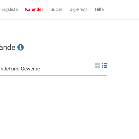
tungsliste
Kalender
Suche
digiPress
Hilfe
tände
andel und Gewerbe