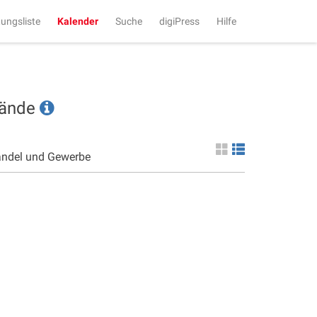
tungsliste
Kalender
Suche
digiPress
Hilfe
tände
andel und Gewerbe