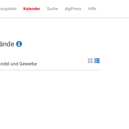
tungsliste
Kalender
Suche
digiPress
Hilfe
tände
andel und Gewerbe