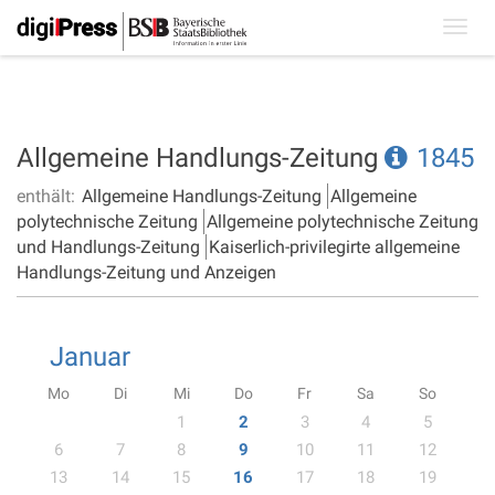
Toggl
navig
Allgemeine Handlungs-Zeitung
1845
enthält:
Allgemeine Handlungs-Zeitung
Allgemeine
polytechnische Zeitung
Allgemeine polytechnische Zeitung
und Handlungs-Zeitung
Kaiserlich-privilegirte allgemeine
Handlungs-Zeitung und Anzeigen
Januar
Mo
Di
Mi
Do
Fr
Sa
So
1
2
3
4
5
6
7
8
9
10
11
12
13
14
15
16
17
18
19