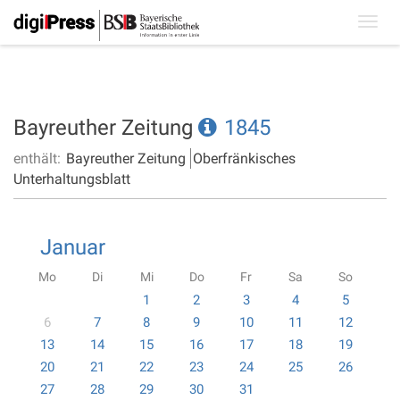
Toggl
navig
Bayreuther Zeitung
1845
enthält:
Bayreuther Zeitung
Oberfränkisches
Unterhaltungsblatt
Januar
Mo
Di
Mi
Do
Fr
Sa
So
1
2
3
4
5
6
7
8
9
10
11
12
13
14
15
16
17
18
19
20
21
22
23
24
25
26
27
28
29
30
31