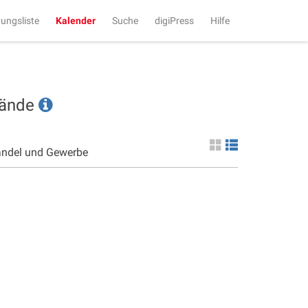
tungsliste
Kalender
Suche
digiPress
Hilfe
tände
andel und Gewerbe