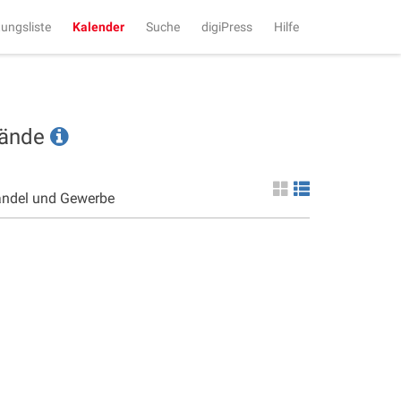
tungsliste
Kalender
Suche
digiPress
Hilfe
tände
andel und Gewerbe