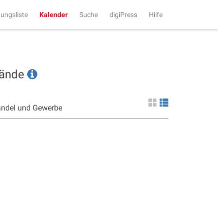
tungsliste
Kalender
Suche
digiPress
Hilfe
tände
andel und Gewerbe