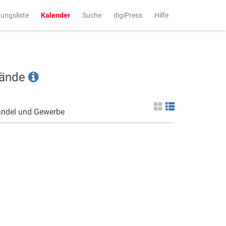
tungsliste
Kalender
Suche
digiPress
Hilfe
tände
andel und Gewerbe