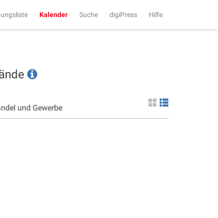
tungsliste
Kalender
Suche
digiPress
Hilfe
tände
andel und Gewerbe