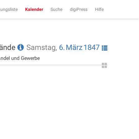
tungsliste
Kalender
Suche
digiPress
Hilfe
tände
Samstag,
6.
März
1847
andel und Gewerbe