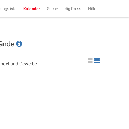
tungsliste
Kalender
Suche
digiPress
Hilfe
tände
andel und Gewerbe