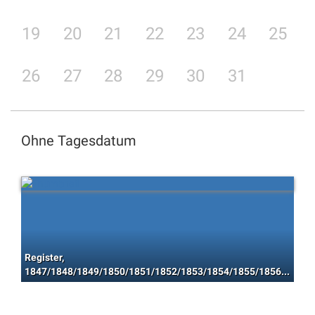
19
20
21
22
23
24
25
26
27
28
29
30
31
Ohne Tagesdatum
Register,
1847/1848/1849/1850/1851/1852/1853/1854/1855/1856/1857/1858