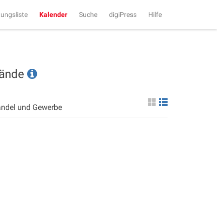
tungsliste
Kalender
Suche
digiPress
Hilfe
tände
andel und Gewerbe