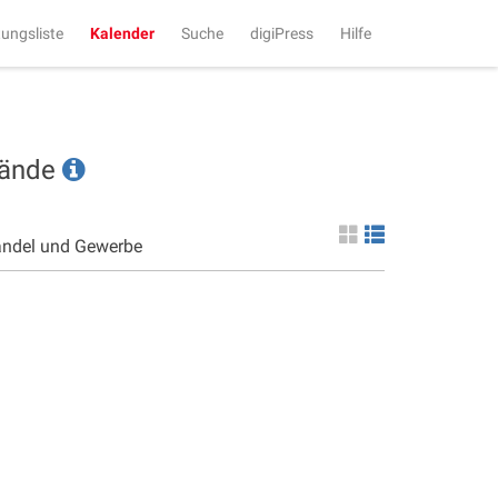
tungsliste
Kalender
Suche
digiPress
Hilfe
tände
andel und Gewerbe