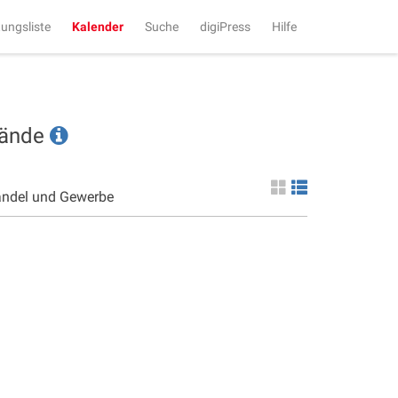
tungsliste
Kalender
Suche
digiPress
Hilfe
tände
andel und Gewerbe