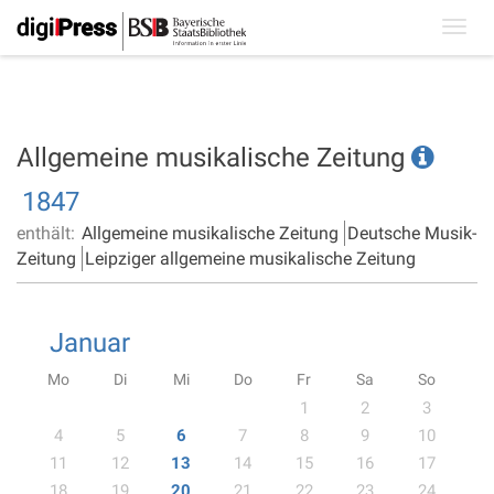
Toggl
navig
Allgemeine musikalische Zeitung
1847
enthält:
Allgemeine musikalische Zeitung
Deutsche Musik-
Zeitung
Leipziger allgemeine musikalische Zeitung
Januar
Mo
Di
Mi
Do
Fr
Sa
So
1
2
3
4
5
6
7
8
9
10
11
12
13
14
15
16
17
18
19
20
21
22
23
24