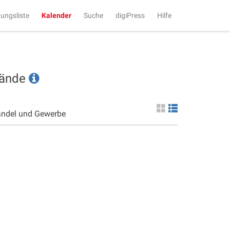
tungsliste
Kalender
Suche
digiPress
Hilfe
tände
andel und Gewerbe