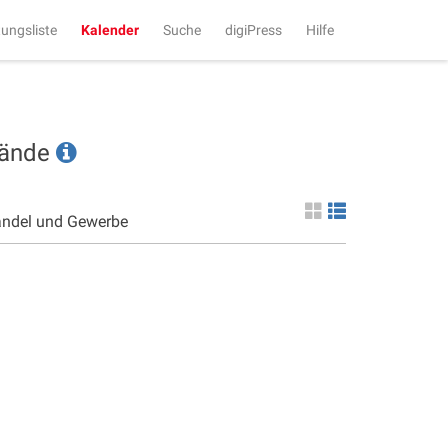
tungsliste
Kalender
Suche
digiPress
Hilfe
tände
andel und Gewerbe