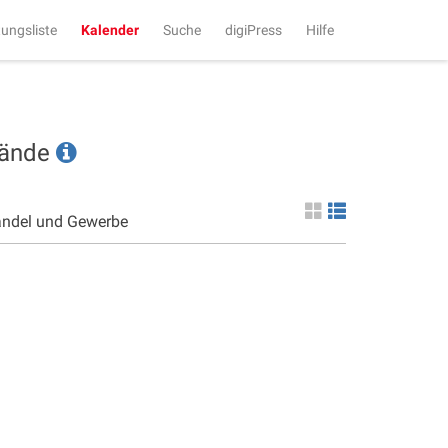
tungsliste
Kalender
Suche
digiPress
Hilfe
tände
andel und Gewerbe