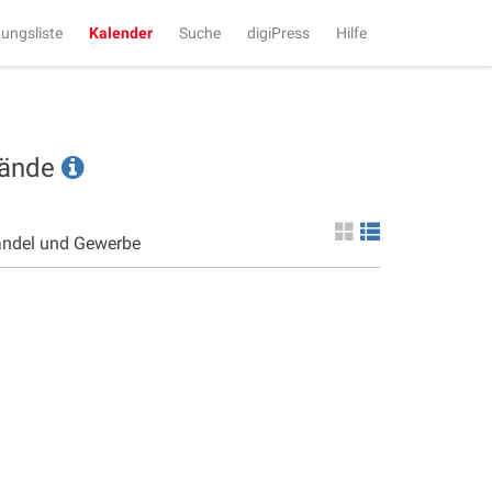
tungsliste
Kalender
Suche
digiPress
Hilfe
tände
andel und Gewerbe