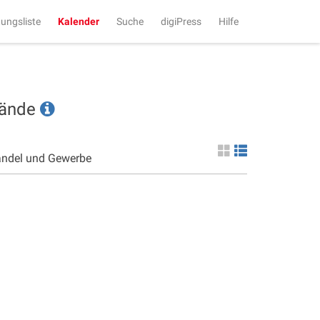
tungsliste
Kalender
Suche
digiPress
Hilfe
tände
andel und Gewerbe