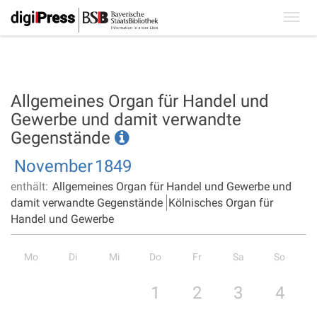
Toggl
navig
Allgemeines Organ für Handel und
Gewerbe und damit verwandte
Gegenstände
November
1849
enthält:
Allgemeines Organ für Handel und Gewerbe und
damit verwandte Gegenstände
Kölnisches Organ für
Handel und Gewerbe
Mo
Di
Mi
Do
Fr
Sa
So
1
2
3
4