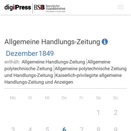
Toggl
navig
Allgemeine Handlungs-Zeitung
Dezember
1849
enthält:
Allgemeine Handlungs-Zeitung
Allgemeine
polytechnische Zeitung
Allgemeine polytechnische Zeitung
und Handlungs-Zeitung
Kaiserlich-privilegirte allgemeine
Handlungs-Zeitung und Anzeigen
Mo
Di
Mi
Do
Fr
Sa
So
1
2
3
4
5
6
7
8
9