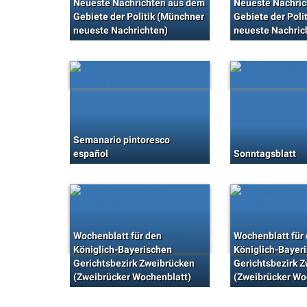
Neueste Nachrichten aus dem
Neueste Nachric
Gebiete der Politik (Münchner
Gebiete der Poli
neueste Nachrichten)
neueste Nachric
Semanario pintoresco
español
Sonntagsblatt
Wochenblatt für den
Wochenblatt für
Königlich-Bayerischen
Königlich-Bayer
Gerichtsbezirk Zweibrücken
Gerichtsbezirk 
(Zweibrücker Wochenblatt)
(Zweibrücker Wo