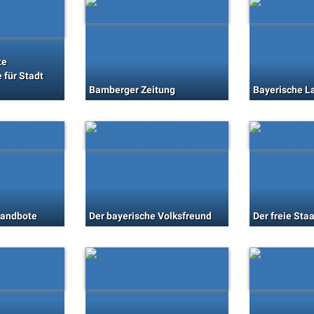
te
 für Stadt
Bamberger Zeitung
Bayerische L
Landbote
Der bayerische Volksfreund
Der freie Sta