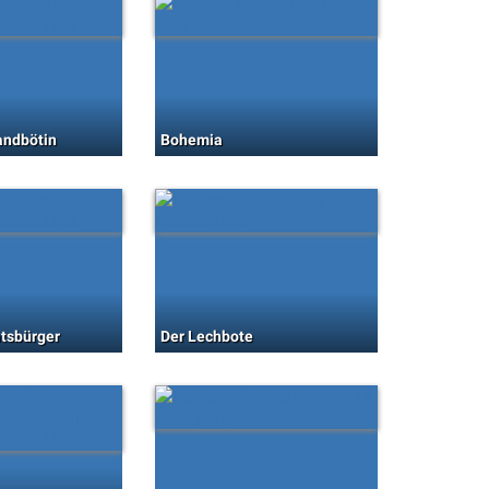
andbötin
Bohemia
atsbürger
Der Lechbote