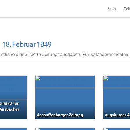
Start
Zei
,
18.
Februar
1849
ämtliche digitalisierte Zeitungsausgaben. Für Kalenderansichten p
nblatt für
(Ansbacher
Aschaffenburger Zeitung
Augsburger A