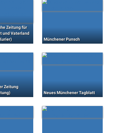
che Zeitung für
it und Vaterland
Kurier)
Münchener Punsch
r Zeitung
itung)
Neues Münchener Tagblatt