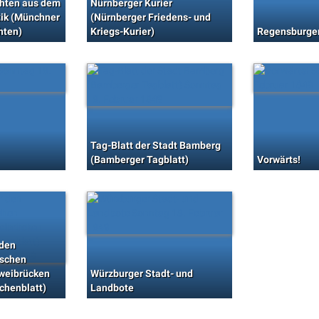
hten aus dem
Nürnberger Kurier
tik (Münchner
(Nürnberger Friedens- und
hten)
Kriegs-Kurier)
Regensburger
Tag-Blatt der Stadt Bamberg
(Bamberger Tagblatt)
Vorwärts!
 den
ischen
Zweibrücken
Würzburger Stadt- und
chenblatt)
Landbote