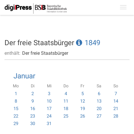
Toggl
navig
Der freie Staatsbürger
1849
enthält:
Der freie Staatsbürger
Januar
Mo
Di
Mi
Do
Fr
Sa
So
1
2
3
4
5
6
7
8
9
10
11
12
13
14
15
16
17
18
19
20
21
22
23
24
25
26
27
28
29
30
31