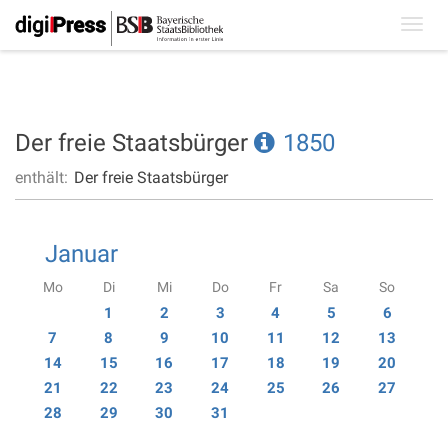
Toggl
navig
Der freie Staatsbürger
1850
enthält:
Der freie Staatsbürger
Januar
Mo
Di
Mi
Do
Fr
Sa
So
1
2
3
4
5
6
7
8
9
10
11
12
13
14
15
16
17
18
19
20
21
22
23
24
25
26
27
28
29
30
31