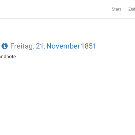
Start
Zei
e
Freitag,
21.
November
1851
andbote