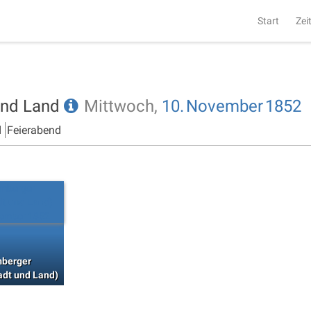
Start
Zei
 und Land
Mittwoch,
10.
November
1852
d
Feierabend
mberger
tadt und Land)