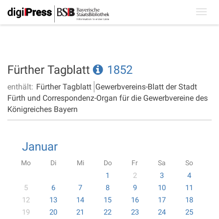
Toggl
navig
Fürther Tagblatt
1852
enthält:
Fürther Tagblatt
Gewerbvereins-Blatt der Stadt
Fürth und Correspondenz-Organ für die Gewerbvereine des
Königreiches Bayern
Januar
Mo
Di
Mi
Do
Fr
Sa
So
1
2
3
4
5
6
7
8
9
10
11
12
13
14
15
16
17
18
19
20
21
22
23
24
25