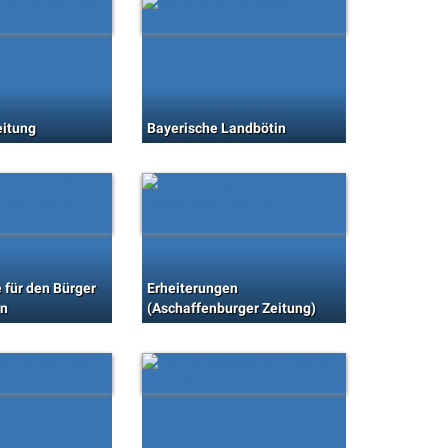
itung
Bayerische Landbötin
 für den Bürger
Erheiterungen
nn
(Aschaffenburger Zeitung)