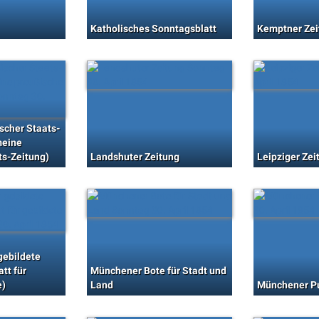
Katholisches Sonntagsblatt
Kemptner Zei
scher Staats-
meine
ts-Zeitung)
Landshuter Zeitung
Leipziger Zei
gebildete
tt für
Münchener Bote für Stadt und
e)
Land
Münchener P