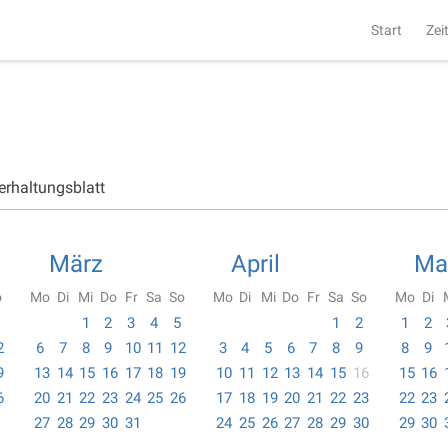
Start
Zei
erhaltungsblatt
März
April
Ma
o
Mo
Di
Mi
Do
Fr
Sa
So
Mo
Di
Mi
Do
Fr
Sa
So
Mo
Di
1
2
3
4
5
1
2
1
2
2
6
7
8
9
10
11
12
3
4
5
6
7
8
9
8
9
9
13
14
15
16
17
18
19
10
11
12
13
14
15
16
15
16
6
20
21
22
23
24
25
26
17
18
19
20
21
22
23
22
23
27
28
29
30
31
24
25
26
27
28
29
30
29
30