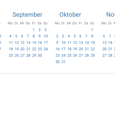
September
Oktober
No
o
Mo
Di
Mi
Do
Fr
Sa
So
Mo
Di
Mi
Do
Fr
Sa
So
Mo
Di
1
2
3
1
3
4
5
6
7
8
9
10
2
3
4
5
6
7
8
6
7
0
11
12
13
14
15
16
17
9
10
11
12
13
14
15
13
14
7
18
19
20
21
22
23
24
16
17
18
19
20
21
22
20
21
25
26
27
28
29
30
23
24
25
26
27
28
29
27
28
30
31