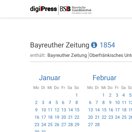
Bayreuther Zeitung
1854
enthält:
Bayreuther Zeitung
Oberfränkisches Unt
Januar
Februar
Mo
Di
Mi
Do
Fr
Sa
So
Mo
Di
Mi
Do
Fr
Sa
S
1
1
2
3
4
5
2
3
4
5
6
7
8
6
7
8
9
10
11
1
9
10
11
12
13
14
15
13
14
15
16
17
18
1
16
17
18
19
20
21
22
20
21
22
23
24
25
2
23
24
25
26
27
28
29
27
28