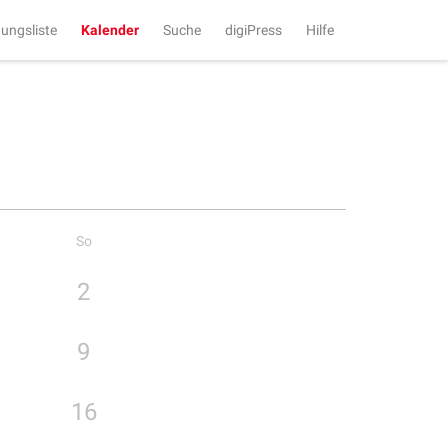
tungsliste
Kalender
Suche
digiPress
Hilfe
So
2
9
16