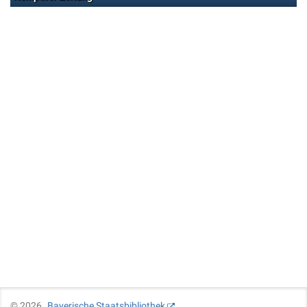
©
2026
Bayerische Staatsbibliothek