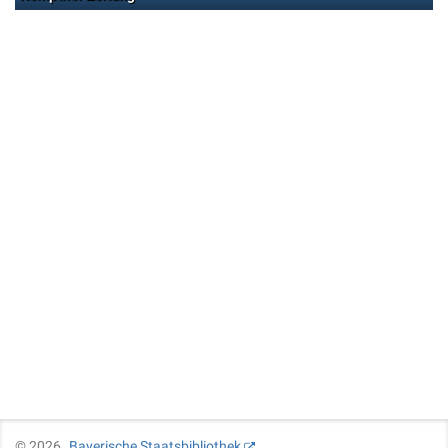
©
2026
Bayerische Staatsbibliothek