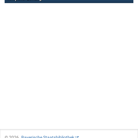
©
2026
Bayerische Staatsbibliothek