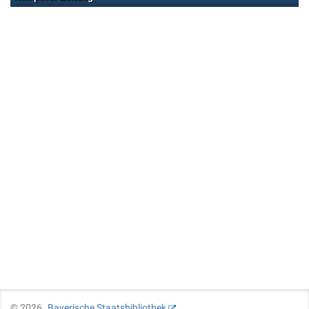
©
2026
Bayerische Staatsbibliothek