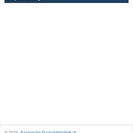
©
2026
Bayerische Staatsbibliothek