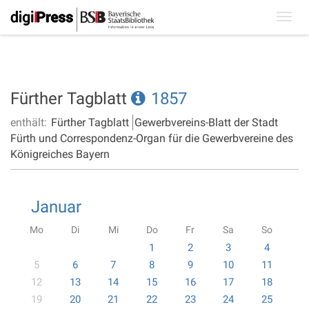
Toggl
navig
Fürther Tagblatt
1857
enthält:
Fürther Tagblatt
Gewerbvereins-Blatt der Stadt
Fürth und Correspondenz-Organ für die Gewerbvereine des
Königreiches Bayern
Januar
Mo
Di
Mi
Do
Fr
Sa
So
1
2
3
4
5
6
7
8
9
10
11
12
13
14
15
16
17
18
19
20
21
22
23
24
25