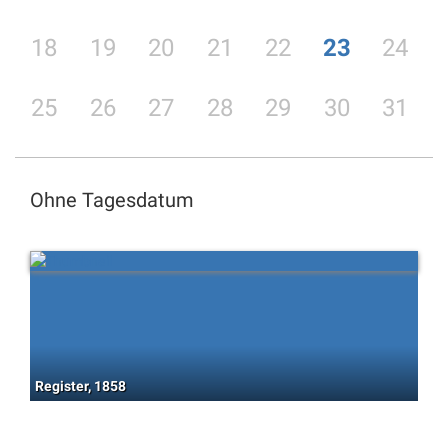
18
19
20
21
22
23
24
25
26
27
28
29
30
31
Ohne Tagesdatum
Register, 1858