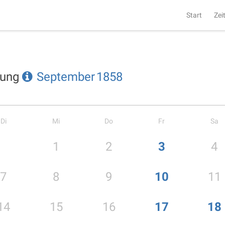
Start
Zei
tung
September
1858
Di
Mi
Do
Fr
Sa
1
2
3
4
7
8
9
10
11
14
15
16
17
18