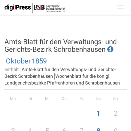
Toggl
navig
Amts-Blatt für den Verwaltungs- und
Gerichts-Bezirk Schrobenhausen
Oktober
1859
enthält:
Amts-Blatt für den Verwaltungs- und Gerichts-
Bezirk Schrobenhausen
Wochenblatt für die königl.
Landgerichtsbezirke Pfaffenhofen und Schrobenhausen
Mo
Di
Mi
Do
Fr
Sa
So
1
2