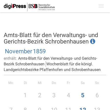
Toggl
navig
Amts-Blatt für den Verwaltungs- und
Gerichts-Bezirk Schrobenhausen
November
1859
enthält:
Amts-Blatt für den Verwaltungs- und Gerichts-
Bezirk Schrobenhausen
Wochenblatt für die königl.
Landgerichtsbezirke Pfaffenhofen und Schrobenhausen
Mo
Di
Mi
Do
Fr
Sa
So
1
2
3
4
5
6