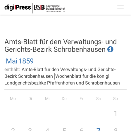
Toggl
navig
Amts-Blatt für den Verwaltungs- und
Gerichts-Bezirk Schrobenhausen
Mai
1859
enthält:
Amts-Blatt für den Verwaltungs- und Gerichts-
Bezirk Schrobenhausen
Wochenblatt für die königl.
Landgerichtsbezirke Pfaffenhofen und Schrobenhausen
Mo
Di
Mi
Do
Fr
Sa
So
1