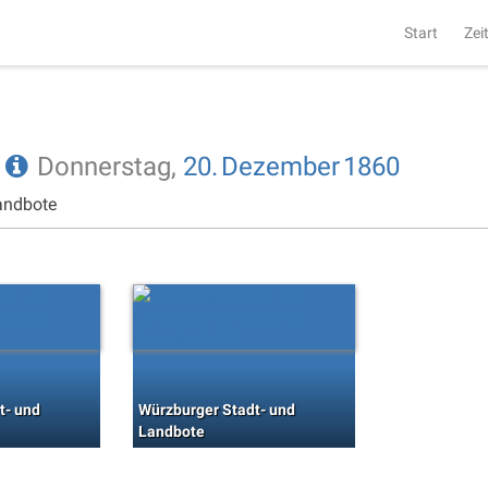
Start
Zei
e
Donnerstag,
20.
Dezember
1860
andbote
t- und
Würzburger Stadt- und
Landbote