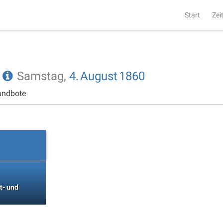
Start
Zei
e
Samstag,
4.
August
1860
andbote
t- und