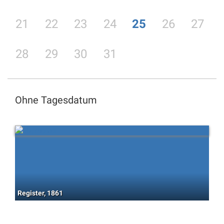
21
22
23
24
25
26
27
28
29
30
31
Ohne Tagesdatum
Register, 1861